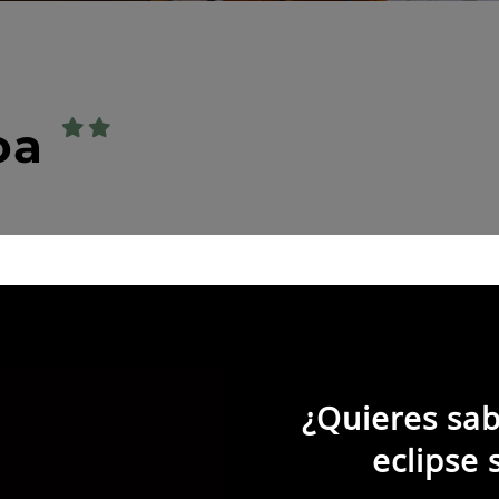
oa
5
habitaciones
¿Quieres sab
eclipse 
jo- además de alojarte en este acogedor establecimiento
tóctonos de la comarca. También podrás adquirir en su ti