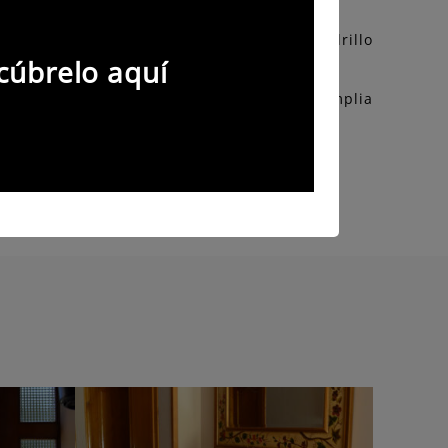
álido y amable, con muros de piedra y ladrillo
epresentativo del suroccidente.
cúbrelo aquí
año totalmente equipado. Dispone de una amplia
a, tras la ventana, aguarda Ibias.