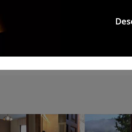
n trocito de nuestro territorio.
rez -además cocinera y experta en carnes-, es un lugar c
redes que en las estanterías hay un recuerdo de lo más r
Des
abitaciones dobles, amplias y cómodas, todas ellas con b
recibido el calorín de la chimenea encendida, mientras fuer