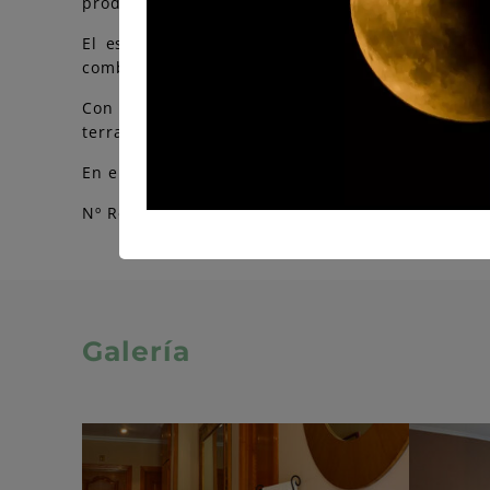
productos artesanos, para poder llevarte a casa u
El establecimiento, regentado por Isabel Álva
combinado con madera, donde lo mismo en las pa
Con una capacidad total de 10 personas en 5 h
terraza con vistas a la montaña.
En el comedor, llegado el frío, siempre es bien 
Nº Registro Turismo: H.1806.AS
Galería