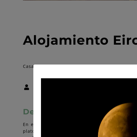
Alojamiento Eir
Casa Rural - Tipo de alquiler: habitaciones
10 personas
Descripción
En el centro de San Antolín -capital del Conce
platos de la zona, elaborados con productos au