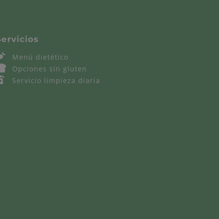
Servicios
Menú
Menú dietético
dietético
Opciones
Opciones sin gluten
sin
Servicio
Servicio limpieza diaria
gluten
limpieza
diaria