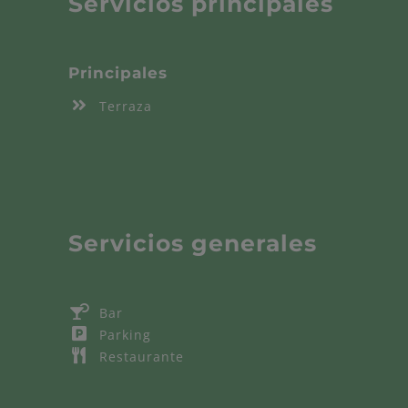
Servicios principales
Principales
Terraza
Terraza
Servicios generales
Bar
Bar
Parking
Parking
Restaurante
Restaurante