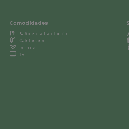
Comodidades
Baño
Baño en la habitación
en
Calefacción
Calefacción
la
Internet
Internet
habitación
TV
TV