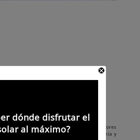
5
baños
er dónde disfrutar el
solar al máximo?
, podrás degustar en su restaurante los mejores
enda, ubicada en el mismo edificio, artesanía y