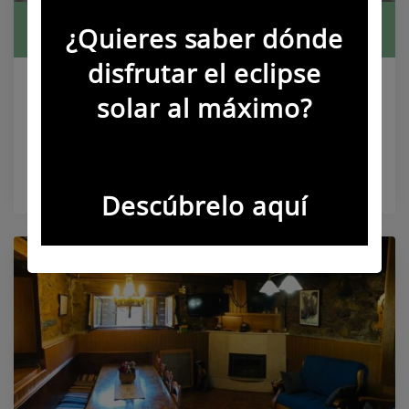
Apartamentos Rurales Las Mestas
¿Quieres saber dónde
disfrutar el eclipse
Tipo de alojamiento
solar al máximo?
Apartamentos Rurales
Casa Rural
Capacidad
20 personas
Descúbrelo aquí