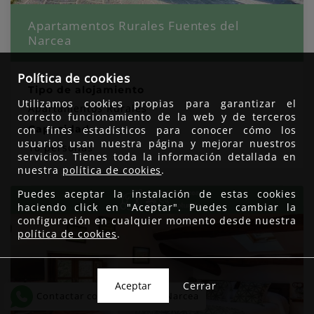
Apartamentos Rurales Fuentes del
Narcea
Política de cookies
Tipo de alojamiento
Utilizamos cookies propias para garantizar el
Apartamentos Rurales
correcto funcionamiento de la web y de terceros
Capacidad
con fines estadísticos para conocer cómo los
usuarios usan nuestra página y mejorar nuestros
16 personas
servicios. Tienes toda la información detallada en
nuestra
política de cookies
.
Puedes aceptar la instalación de estas cookies
haciendo click en "Aceptar". Puedes cambiar la
configuración en cualquier momento desde nuestra
política de cookies
.
Cerrar
Contactar con Fuentes del Narcea