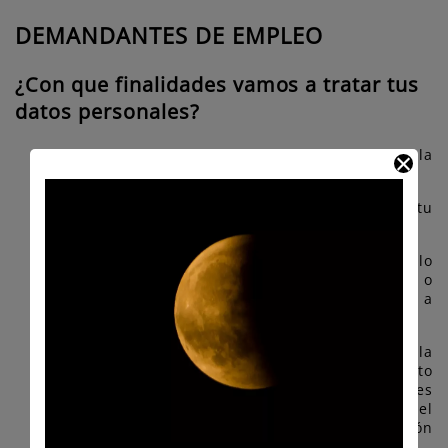
DEMANDANTES DE EMPLEO
¿Con que finalidades vamos a tratar tus
datos personales?
Organización de procesos de selección para la
contratación de empleados.
Citarte para entrevistas de trabajo y evaluar tu
candidatura.
Si nos has dado tu consentimiento, se lo
podremos ceder a empresas colaboradoras o
afines, con el único objetivo de ayudarte a
encontrar empleo.
Si marcas el checkbox de aceptación de la
política de privacidad, nos das tu consentimiento
para ceder tu solicitud de empleo a las entidades
que componen el grupo de empresas con el
objetivo de incluirte en sus procesos de selección
de personal.