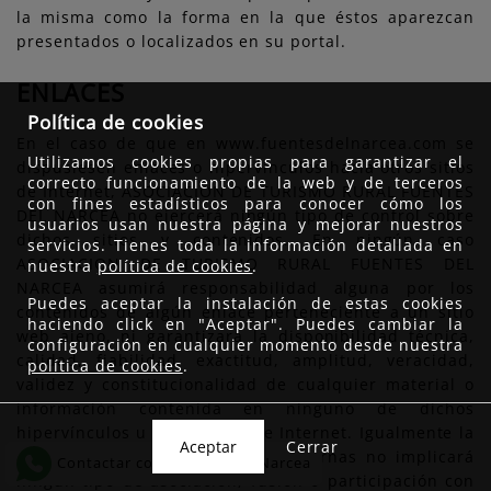
la misma como la forma en la que éstos aparezcan
presentados o localizados en su portal.
ENLACES
Política de cookies
En el caso de que en www.fuentesdelnarcea.com se
Utilizamos cookies propias para garantizar el
dispusiesen enlaces o hipervínculos hacía otros sitios
correcto funcionamiento de la web y de terceros
de Internet, ASOCIACION DE TURISMO RURAL FUENTES
con fines estadísticos para conocer cómo los
DEL NARCEA no ejercerá ningún tipo de control sobre
usuarios usan nuestra página y mejorar nuestros
dichos sitios y contenidos. En ningún caso
servicios. Tienes toda la información detallada en
ASOCIACION DE TURISMO RURAL FUENTES DEL
nuestra
política de cookies
.
NARCEA asumirá responsabilidad alguna por los
Puedes aceptar la instalación de estas cookies
contenidos de algún enlace perteneciente a un sitio
haciendo click en "Aceptar". Puedes cambiar la
web ajeno, ni garantizará la disponibilidad técnica,
configuración en cualquier momento desde nuestra
calidad, fiabilidad, exactitud, amplitud, veracidad,
política de cookies
.
validez y constitucionalidad de cualquier material o
información contenida en ninguno de dichos
hipervínculos u otros sitios de Internet. Igualmente la
Cerrar
inclusión de estas conexiones externas no implicará
Contactar con Fuentes del Narcea
ningún tipo de asociación, fusión o participación con