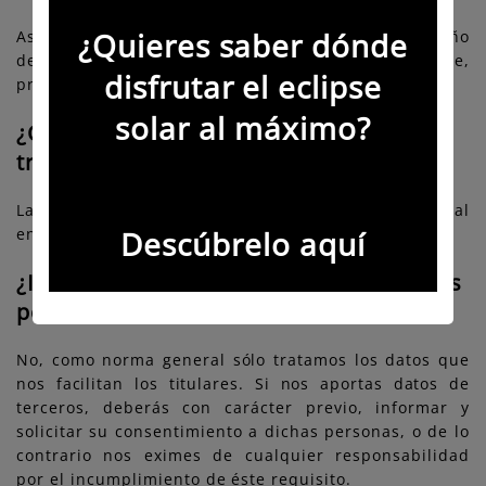
¿Quieres saber dónde
Asimismo, te comunicamos que transcurrido un año
desde la recepción de tu currículum vitae,
disfrutar el eclipse
procederemos a su destrucción segura.
solar al máximo?
¿Cuál es la legitimación para el
tratamiento de tus datos?
La base legal es tu consentimiento inequívoco, al
enviarnos tu CV.
Descúbrelo aquí
¿Incluimos datos personales de terceras
personas?
No, como norma general sólo tratamos los datos que
nos facilitan los titulares. Si nos aportas datos de
terceros, deberás con carácter previo, informar y
solicitar su consentimiento a dichas personas, o de lo
contrario nos eximes de cualquier responsabilidad
por el incumplimiento de éste requisito.