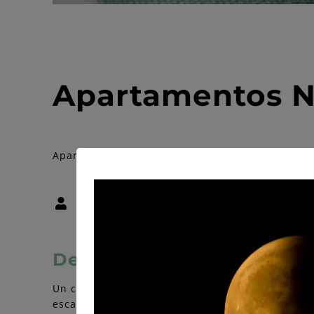
Apartamentos N
Apartamentos Turisticos - Tipo de alquiler: apa
24 personas
Descripción
Un conjunto de 6 apartamentos de nueva construc
escapada perfecta al Occidente de Asturias. En 