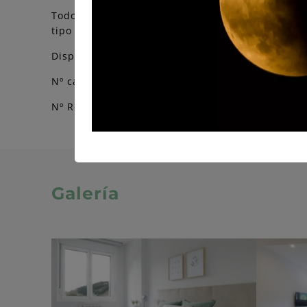
Todos los apartamentos están equipados con lava
tipo de utensilios necesarios para hacer más ag
Disponemos de
plazas de garaje para la comodi
Nº camas supletorias en cada apto: 1
Nº Registro Turismo: VUT.3219.AS / VUT.3220.AS
Galería