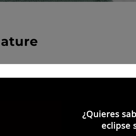
ature
rtamentos
6
apartamentos
¿Quieres sab
eclipse 
ción decorados al detalle. Máximas calidades, materiales
Nature prima la calidad y el descanso, sin perder una piz