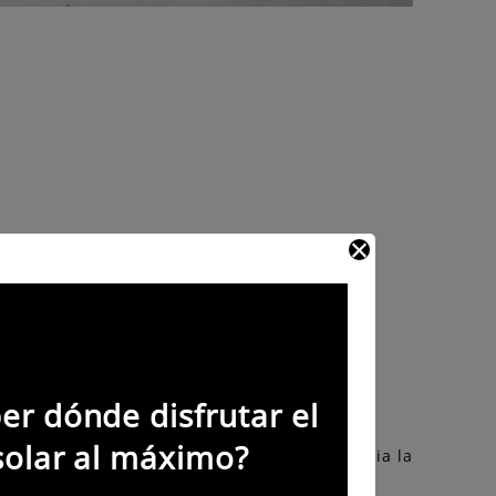
6
baños
er dónde disfrutar el
solar al máximo?
 y en total armonía para hacer de tu estancia la
ca de modernidad.