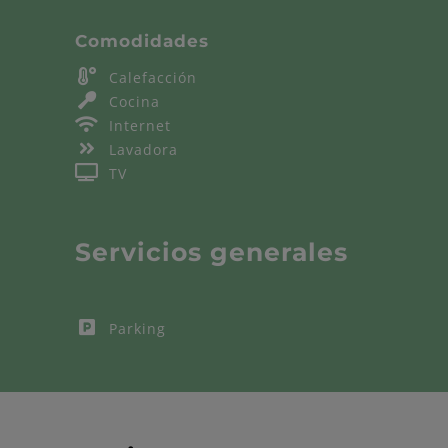
Comodidades
Calefacción
Calefacción
Cocina
Cocina
Internet
Internet
Lavadora
Lavadora
TV
TV
Servicios generales
Parking
Parking