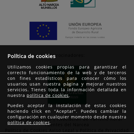
Patrocinadores:
Política de cookies
Utilizamos cookies propias para garantizar el
correcto funcionamiento de la web y de terceros
con fines estadísticos para conocer cómo los
usuarios usan nuestra página y mejorar nuestros
servicios. Tienes toda la información detallada en
nuestra
política de cookies
.
Puedes aceptar la instalación de estas cookies
haciendo click en "Aceptar". Puedes cambiar la
configuración en cualquier momento desde nuestra
Copyright © 2020 | Asociación de Turismo Rural
política de cookies
.
Fuentes del Narcea
Política de Cookies
Aviso Legal y Política de Privacidad