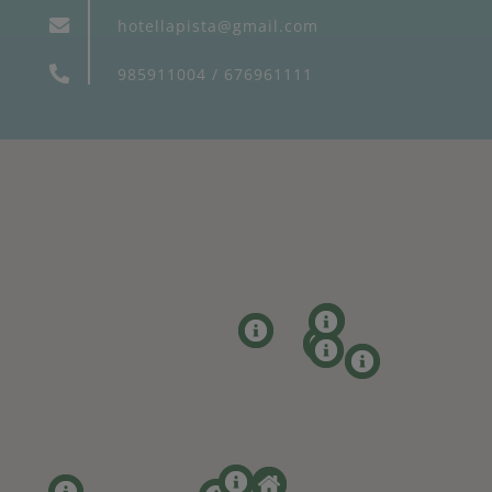
hotellapista@gmail.com
985911004
/
676961111