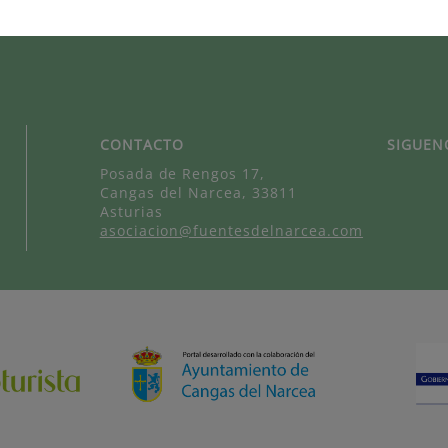
CONTACTO
SIGUEN
Posada de Rengos 17,
Cangas del Narcea, 33811
Asturias
asociacion@fuentesdelnarcea.com