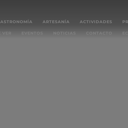
GASTRONOMÍA
ARTESANÍA
ACTIVIDADES
P
 VER
EVENTOS
NOTICIAS
CONTACTO
EC