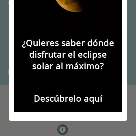
¿Dónde estamos?
C/ Pelayo, 6, 33800 Cangas del Narcea
https://rutasvivas4x4.wordpress.com/
¿Quieres saber dónde
CONTACTO@RUTASVIVAS4X4.ES
disfrutar el eclipse
722617761
solar al máximo?
Descúbrelo aquí