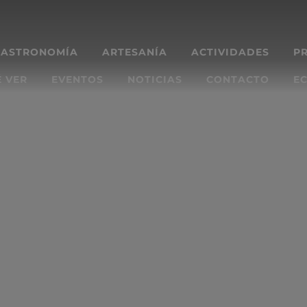
GASTRONOMÍA
ARTESANÍA
ACTIVIDADES
P
 VER
EVENTOS
NOTICIAS
CONTACTO
EC