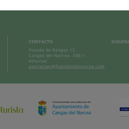
CONTACTO
SIGUEN
Posada de Rengos 17,
Cangas del Narcea, 33811
Asturias
asociacion@fuentesdelnarcea.com