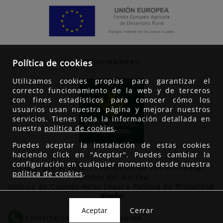
Patrocinadores:
Política de cookies
Utilizamos cookies propias para garantizar el
correcto funcionamiento de la web y de terceros
con fines estadísticos para conocer cómo los
usuarios usan nuestra página y mejorar nuestros
servicios. Tienes toda la información detallada en
nuestra
política de cookies
.
Puedes aceptar la instalación de estas cookies
haciendo click en "Aceptar". Puedes cambiar la
configuración en cualquier momento desde nuestra
Copyright © 2020 | Asociación de Turismo Rural
política de cookies
.
Fuentes del Narcea
Política de Cookies
Aviso Legal y Política de Privacidad
Cerrar
Contactar con Fuentes del Narcea