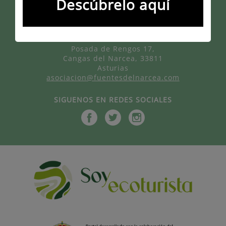
Descúbrelo aquí
CONTACTO
Posada de Rengos 17,
Cangas del Narcea, 33811
Asturias
asociacion@fuentesdelnarcea.com
SIGUENOS EN REDES SOCIALES