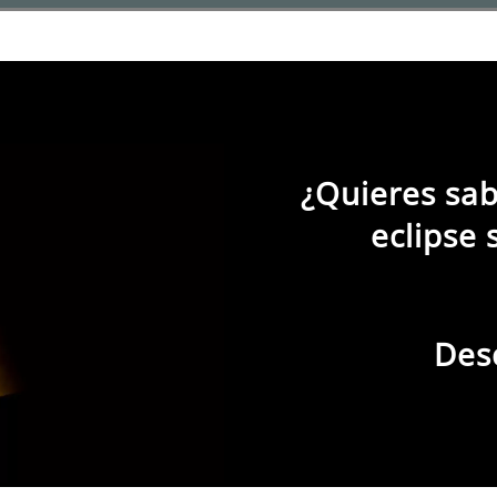
l Prohibido fumar g
¿Quieres sab
eclipse 
Des