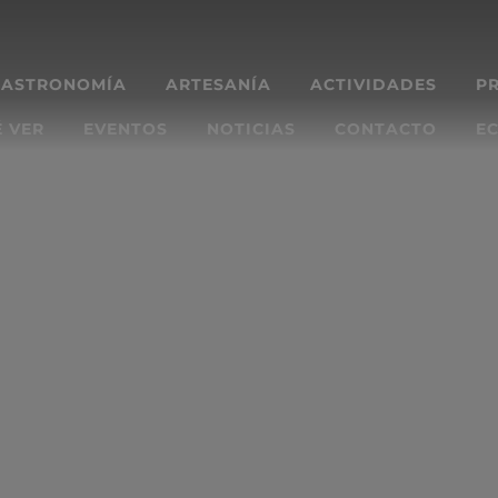
GASTRONOMÍA
ARTESANÍA
ACTIVIDADES
P
 VER
EVENTOS
NOTICIAS
CONTACTO
EC