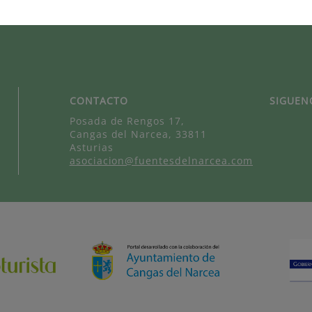
CONTACTO
SIGUEN
Posada de Rengos 17,
Cangas del Narcea, 33811
Asturias
asociacion@fuentesdelnarcea.com