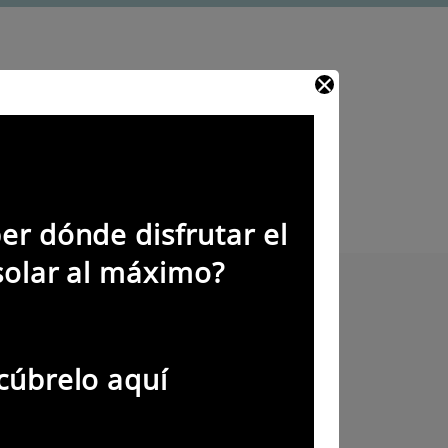
er dónde disfrutar el
solar al máximo?
cúbrelo aquí