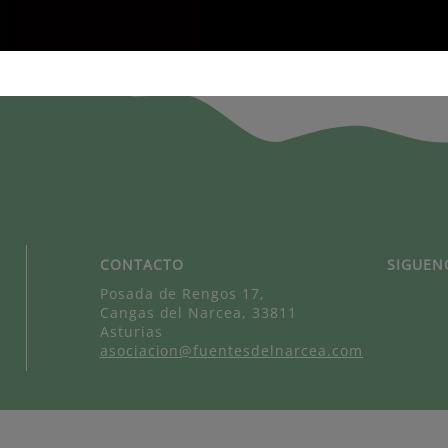
CONTACTO
SIGUEN
Posada de Rengos 17,
Cangas del Narcea, 33811
Asturias
asociacion@fuentesdelnarcea.com