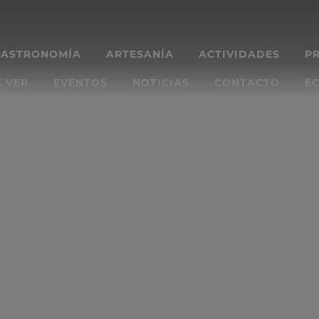
GASTRONOMÍA
ARTESANÍA
ACTIVIDADES
P
 VER
EVENTOS
NOTICIAS
CONTACTO
EC